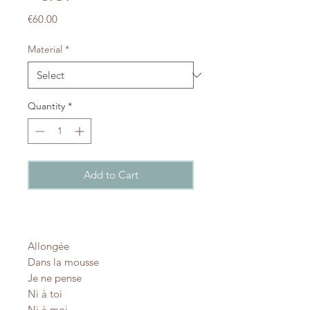
Price
€60.00
Material
*
Quantity
*
Add to Cart
Allongée
Dans la mousse
Je ne pense
Ni à toi
Ni à moi